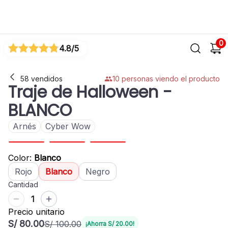
0
4.8
/5
58
vendidos
10
personas viendo el producto
Traje de Halloween
-
BLANCO
Arnés
Cyber Wow
-20 %
Color
:
Blanco
Rojo
Blanco
Negro
Cantidad
1
Precio unitario
S/ 80.00
S/ 100.00
¡Ahorra
S/ 20.00
!